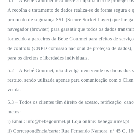
5.1 – A Bebé Gourmet reconhece a importância de proteger os d
A recolha e tratamento de dados realiza-se de forma segura e 
protocolo de segurança SSL (Secure Socket Layer) que lhe gar
navegador (browser) para garantir que todos os dados transmi
fornecido a parceiros da Bebé Gourmet para efeitos de serviço
de controlo (CNPD comissão nacional de proteção de dados), o
para os direitos e liberdades individuais.
5.2 – A Bebé Gourmet, não divulga nem vende os dados dos seu
restrito, sendo utilizada apenas para comunicação com o Cli
venda.
5.3 – Todos os clientes têm direito de acesso, retificação, c
meios:
i) Email: info@bebegourmet.pt Loja online: bebegourmet.pt
ii) Correspondência/carta: Rua Fernando Namora, nº 45 C, 160