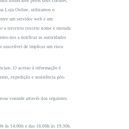
os fornecidos pelos seus clientes.
na Loja Online, utilizamos o
 entre um servidor web e um
do a terceiros (exceto nome e morada
emo-nos a notificar as autoridades
 suscetível de implicar um risco
nciais. O acesso à informação é
to, expedição e assistência pós-
essa vontade através dos seguintes
0h às 14:00h e das 16.00h às 19:30h.