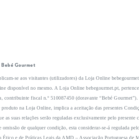
Comprar
Ementa
Sobre Nós
e Bebé Gourmet
licam-se aos visitantes (utilizadores) da Loja Online bebegourmet
online disponível no mesmo. A Loja Online bebegourmet.pt, perte
 contribuinte fiscal n.º 510087450 (doravante “Bebé Gourmet”).
roduto na Loja Online, implica a aceitação das presentes Condiç
que as suas relações serão reguladas exclusivamente pelo presente 
 omissão de qualquer condição, esta considerar-se-á regulada pel
o Ético e de Práticas Leais da AMD – Associação Portuguesa de M