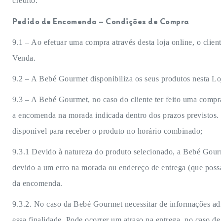
crédito.
Pedido de Encomenda – Condições de Compra
9.1 – Ao efetuar uma compra através desta loja online, o cli
Venda.
9.2 – A Bebé Gourmet disponibiliza os seus produtos nesta Loj
9.3 – A Bebé Gourmet, no caso do cliente ter feito uma compra
a encomenda na morada indicada dentro dos prazos previstos. 
disponível para receber o produto no horário combinado;
9.3.1 Devido à natureza do produto selecionado, a Bebé Gou
devido a um erro na morada ou endereço de entrega (que poss
da encomenda.
9.3.2. No caso da Bebé Gourmet necessitar de informações ad
essa finalidade. Pode ocorrer um atraso na entrega, no caso d