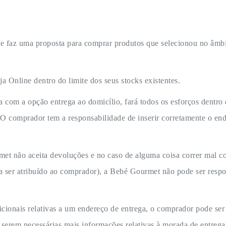
ente faz uma proposta para comprar produtos que selecionou no âmb
a Online dentro do limite dos seus stocks existentes.
 com a opção entrega ao domicílio, fará todos os esforços dentro d
O comprador tem a responsabilidade de inserir corretamente o ende
rmet não aceita devoluções e no caso de alguma coisa correr mal
a ser atribuído ao comprador), a Bebé Gourmet não pode ser respo
icionais relativas a um endereço de entrega, o comprador pode s
e serem necessárias mais informações relativas à morada de entrega