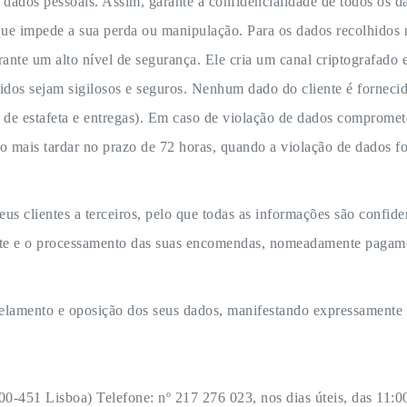
ados pessoais. Assim, garante a confidencialidade de todos os dad
que impede a sua perda ou manipulação. Para os dados recolhidos 
ante um alto nível de segurança. Ele cria um canal criptografado
tidos sejam sigilosos e seguros. Nenhum dado do cliente é forneci
 de estafeta e entregas). Em caso de violação de dados compromet
 mais tardar no prazo de 72 horas, quando a violação de dados for
s clientes a terceiros, pelo que todas as informações são confide
ente e o processamento das suas encomendas, nomeadamente pagamen
ancelamento e oposição dos seus dados, manifestando expressamente 
0-451 Lisboa) Telefone: nº 217 276 023, nos dias úteis, das 11:0