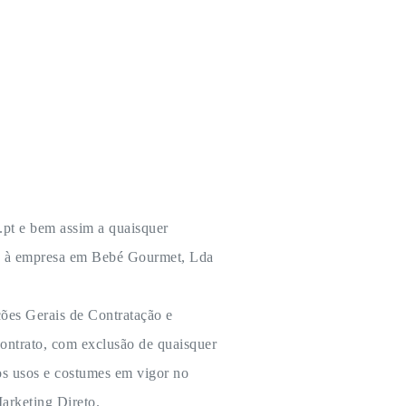
Creches e Infantários
Onde Estamos
0
.pt e bem assim a quaisquer
nce à empresa em Bebé Gourmet, Lda
ões Gerais de Contratação e
contrato, com exclusão de quaisquer
os usos e costumes em vigor no
arketing Direto.