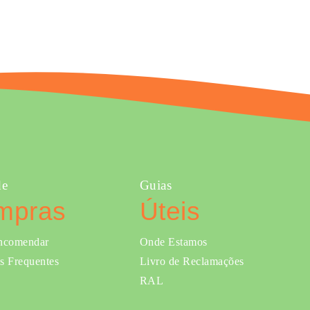
de
Guias
mpras
Úteis
ncomendar
Onde Estamos
s Frequentes
Livro de Reclamações
RAL