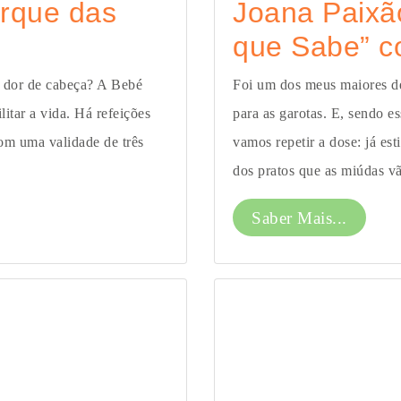
rque das
Joana Paixã
que Sabe” c
a dor de cabeça? A Bebé
Foi um dos meus maiores des
itar a vida. Há refeições
para as garotas. E, sendo e
com uma validade de três
vamos repetir a dose: já est
dos pratos que as miúdas vã
Saber Mais...