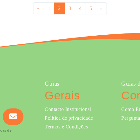
«
1
2
3
4
5
»
Guias
Guias 
Gerais
Co
Contacto Institucional
Como E
Política de privacidade
Pergunta
Termos e Condições
icas de